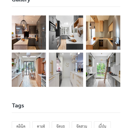
Tags
คลินิค
คาเฟ่
จัดบูธ
จัดสวน
ญี่ปุ่น